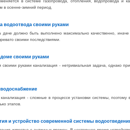
именяется в системе газопровода, отопления, водопровода и к
ем в осенне-зимний период.
а водоотвода своими руками
а даче должно быть выполнено максимально качественно, иначе
чревато своими последствиями.
 доме своими руками
 своими руками канализация - нетривиальная задача, однако пр
 водоснабжение
канализация - сложные в процессе установки системы, поэтому в
ько этапов.
тия и устройство современной системы водоотведени
зация известна с античных времен. В настоящее время устройст