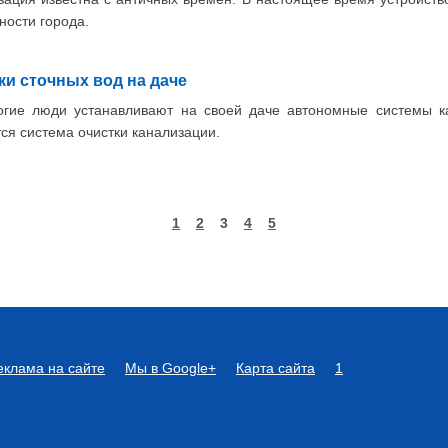
ности города.
ки сточных вод на даче
огие люди устанавливают на своей даче автономные системы к
ся система очистки канализации.
1
2
3
4
5
еклама на сайте
Мы в Google+
Карта сайта
1