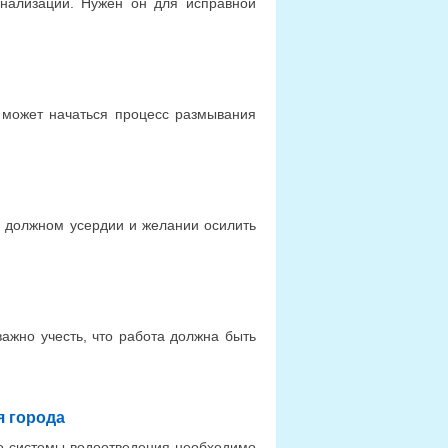
анализации. Нужен он для исправной
 может начаться процесс размывания
и должном усердии и желании осилить
ажно учесть, что работа должна быть
я города
во системы водоотведения необходимо