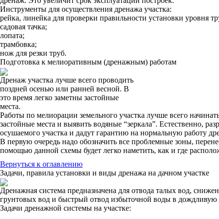
дренаж. Это увеличит срок эксплуатации построек.
Инструменты для осуществления дренажа участка:
рейка, линейка для проверки правильности установки уровня тр
садовая тачка;
лопата;
трамбовка;
нож для резки труб.
Подготовка к мелиоративным (дренажным) работам
Дренаж участка лучше всего проводить
поздней осенью или ранней весной. В
это время легко заметны застойные
места.
Работы по мелиорации земельного участка лучше всего начинать 
застойные места и выявить водяные “зеркала”. Естественно, раз
осушаемого участка и дадут гарантию на нормальную работу дрен
В первую очередь надо обозначить все проблемные зоны, перен
помощью данной схемы будет легко наметить, как и где распол
Вернуться к оглавлению
Задачи, правила установки и виды дренажа на дачном участке
Дренажная система предназначена для отвода талых вод, сниже
грунтовых вод и быстрый отвод избыточной воды в дождливую 
Задачи дренажной системы на участке: