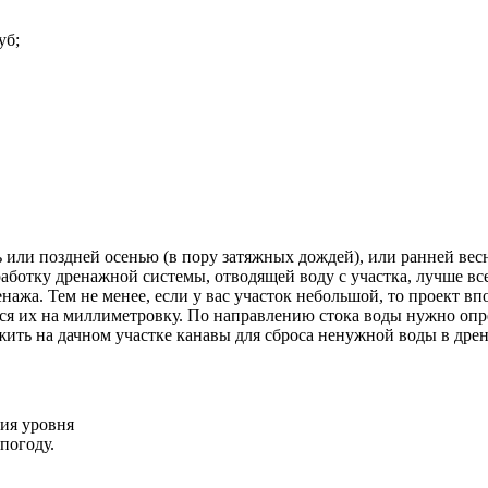
уб;
или поздней осенью (в пору затяжных дождей), или ранней весной
работку дренажной системы, отводящей воду с участка, лучше вс
ажа. Тем не менее, если у вас участок небольшой, то проект вп
еся их на миллиметровку. По направлению стока воды нужно опр
ожить на дачном участке канавы для сброса ненужной воды в др
ния уровня
погоду.