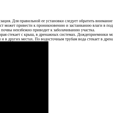
зация. Для правильной ее установки следует обратить внимание 
ест может привести к проникновению и застаиванию влаги в под
 почвы неизбежно приводит к заболачиванию участка.
которая стекает с крыш, в дренажных системах. Дождеприемник
и и в других местах. По водосточным трубам вода стекает в дре