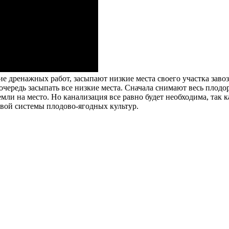
ние дренажных работ, засыпают низкие места своего участка зав
очередь засыпать все низкие места. Сначала снимают весь плодо
и на место. Но канализация все равно будет необходима, так ка
евой системы плодово-ягодных культур.