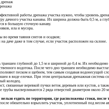
 дренаж
дренажа
фективной работы дренажа участка нужно, чтобы уровень дрена
ру дачного участка канавы. Их ширина должна быть 0,5 м, а глу
тся в большую сточную канаву.
яков, ила и мусора.
 во время таяния снегов и осадков;
а даче даже в том случае, если участок расположен на склоне.
 траншеи глубиной до 1,5 м и шириной до 0,4 м. Их необходимо 
ественного водотока. После чего дно траншеи необходимо выстла
заполняют песком и щебнем, тем самым создавая водонесущий сл
аншеи в виде елочки. При этом центральная дренажная система 
ный колодец.
 связанные веревкой пучки веток деревьев или кустов, а также
ке трубы высверливаются 2 ряда отверстий диаметром около 20 м
нельзя ездить по территории, где расположены стоки, после 
 после обязательно взрыхлить участок, уплотненный под весом а