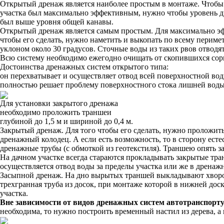
Открытый дренаж является наиболее простым в монтаже. Чтобы
участка был максимально эффективным, нужно чтобы уровень 
был выше уровня общей канавы.
Открытый дренаж является самым простым. Для максимально эф
чтобы его сделать, нужно наметить и выкопать по всему перимет
уклоном около 30 градусов. Сточные воды из таких рвов отводя
Всю систему необходимо ежегодно очищать от скопившихся сорн
Достоинства дренажных систем открытого типа:
он перехватывает и осуществляет отвод всей поверхностной воды
полностью решает проблему поверхностного стока лишней воды н
Для установки закрытого дренажа
необходимо проложить траншеи
глубиной до 1,5 м и шириной до 0,4 м.
Закрытый дренаж. Для того чтобы его сделать, нужно проложить
дренажный колодец. А если есть возможность, то в сторону ест
дренажные трубы (с обмоткой из геотекстиля). Траншею опять 
На дачном участке всегда стараются прокладывать закрытые тр
осуществляется отвод воды за пределы участка или же в дренаж
Засыпной дренаж. На дно вырытых траншей выкладывают хворост,
трехгранная труба из досок, при монтаже которой в нижней дос
участка.
Вне зависимости от видов дренажных систем автотранспорту 
необходима, то нужно построить временный настил из дерева, а