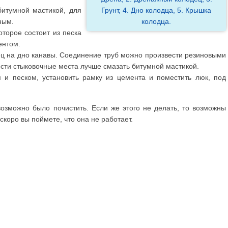
итумной мастикой, для
Грунт, 4. Дно колодца, 5. Крышка
ным.
колодца.
оторое состоит из песка
ентом.
ц на дно канавы. Соединение труб можно произвести резиновыми
ти стыковочные места лучше смазать битумной мастикой.
и песком, установить рамку из цемента и поместить люк, под
возможно было почистить. Если же этого не делать, то возможны
коро вы поймете, что она не работает.