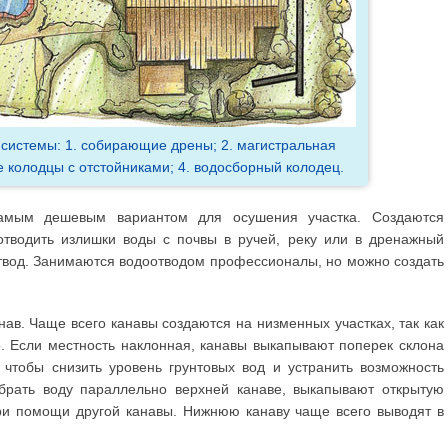
системы: 1. собирающие дрены; 2. магистральная
е колодцы с отстойниками; 4. водосборный колодец.
самым дешевым вариантом для осушения участка. Создаются
отводить излишки воды с почвы в ручей, реку или в дренажный
отвод. Занимаются водоотводом профессионалы, но можно создать
нав. Чаще всего канавы создаются на низменных участках, так как
о. Если местность наклонная, канавы выкапывают поперек склона
 чтобы снизить уровень грунтовых вод и устранить возможность
брать воду параллельно верхней канаве, выкапывают открытую
ри помощи другой канавы. Нижнюю канаву чаще всего выводят в