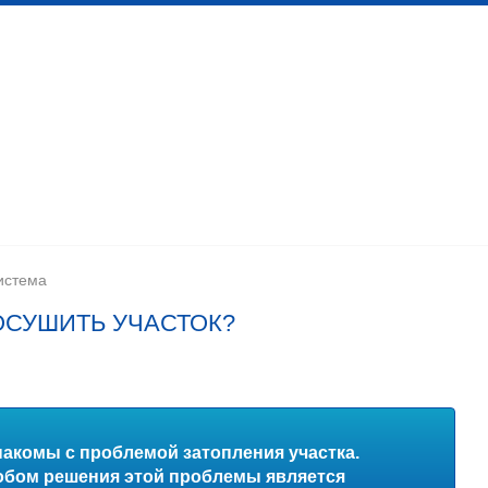
 канализационных сетей
Помещения личной гигиены
изации
Установка сантехоборудования
Устройство ка
истема
 ОСУШИТЬ УЧАСТОК?
акомы с проблемой затопления участка.
бом решения этой проблемы является