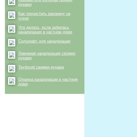
руками
Как прочистить раковину на
кухне
Что делать, если забилась
канализация в частном доме
Сололифт для канализации
Ливневая канализация своими
руками
Трубогиб своими руками
Откачка канализации в частном
доме