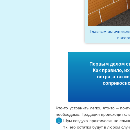
Главным источником 
в квар
Первым делом ст
Как правило, и
ветра, а так
соприкосно
Что-то устранить легко, что-то – по
необходимо. Градация происходит с
Шум воздуха практически не слыше
т.к. его остатки будут в любом слу