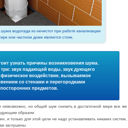
шума водопада из нечистот при работе канализации
тире или частном доме является стояк.
оит узнать причины возникновения шума.
х три: звук падающей воды, звук дующего
же физическое воздействие, вызываемое
вением со стенами и перегородками
посторонних предметов.
чти невозможно, но общий шум снизить в достаточной мере все же
ледующим образом:
н, и только для этой цели не надо устанавливать никаких систем,
чае заглушены.