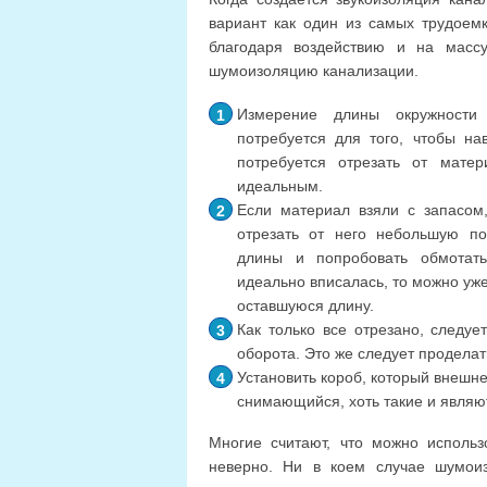
вариант как один из самых трудоем
благодаря воздействию и на масс
шумоизоляцию канализации.
Измерение длины окружности
потребуется для того, чтобы нав
потребуется отрезать от мате
идеальным.
Если материал взяли с запасом,
отрезать от него небольшую по
длины и попробовать обмотат
идеально вписалась, то можно уж
оставшуюся длину.
Как только все отрезано, следуе
оборота. Это же следует проделат
Установить короб, который внешн
снимающийся, хоть такие и являю
Многие считают, что можно использ
неверно. Ни в коем случае шумоиз