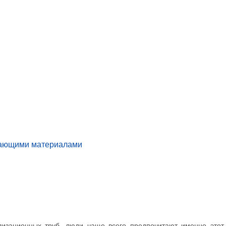
ающими материалами
ализационных труб, люди чаще всего предпочитают именно этот