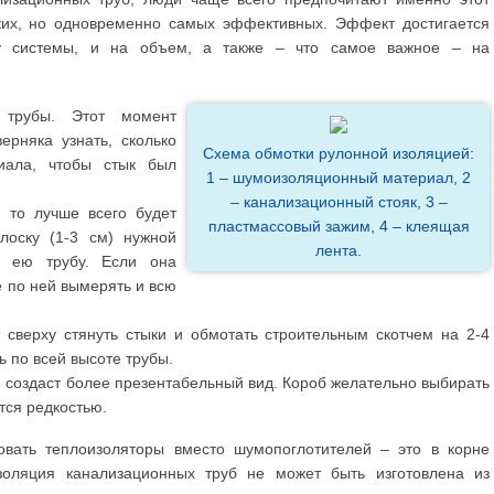
ких, но одновременно самых эффективных. Эффект достигается
у системы, и на объем, а также – что самое важное – на
 трубы. Этот момент
ерняка узнать, сколько
Схема обмотки рулонной изоляцией:
риала, чтобы стык был
1 – шумоизоляционный материал, 2
– канализационный стояк, 3 –
 то лучше всего будет
пластмассовый зажим, 4 – клеящая
лоску (1-3 см) нужной
лента.
ь ею трубу. Если она
е по ней вымерять и всю
т сверху стянуть стыки и обмотать строительным скотчем на 2-4
ь по всей высоте трубы.
е создаст более презентабельный вид. Короб желательно выбирать
тся редкостью.
овать теплоизоляторы вместо шумопоглотителей – это в корне
оляция канализационных труб не может быть изготовлена из