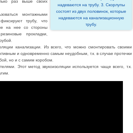
лько раз выше своих
надеваются на трубу. 3. Скорлупы
состоят из двух половинок, которые
зоваться монтажными
надеваются на канализационную
фиксируют трубу, что
трубу.
вие на нее со стороны
езиновые прокладки,
рубой.
ляции канализации. Из всего, что можно смонтировать своими
тивным и одновременно самым неудобным, т.к. в случае протечки
бой, но и с самим коробом.
лями. Этот метод звукоизоляции используется чаще всего, т.к.
угим.