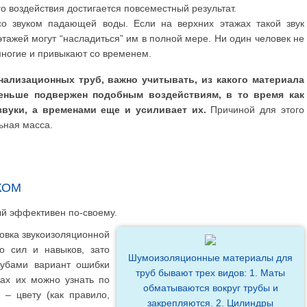
о воздействия достигается повсеместный результат.
со звуком падающей воды. Если на верхних этажах такой звук
тажей могут “насладиться” им в полной мере. Ни один человек не
 многие и привыкают со временем.
нализационных труб, важно учитывать, из какого материала
меньше подвержен подобным воздействиям, в то время как
звуки, а временами еще и усиливает их.
Причиной для этого
льная масса.
КОМ
дый эффективен по-своему.
овка звукоизоляционной
о сил и навыков, зато
Шумоизоляционные материалы для
рубами вариант ошибки
труб бывают трех видов: 1. Маты
ах их можно узнать по
обматываются вокруг трубы и
– цвету (как правило,
закрепляются. 2. Цилиндры