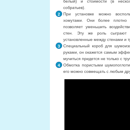
белый) и стоимости (в неско
собратьев).
При установке можно восполь
хомутами. Они более плотно 
позволяет уменьшить воздейст
стен. Эту же роль сыграют р
установленные между стенами и т
Специальный короб для шумоизо
руками, он окажется самым эффек
мучиться придется не только с тру
Обмотка пористыми шумопоглотите
его можно совмещать с любым др