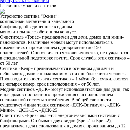
Вернуться к оглавлению
Различные модели септиков
Устройство септика “Осина”:
компактный метантенк и капельного
биофильтр, объединенные в едином
монолитном железобетонном корпусе.
Очиститель «Топас» предназначен для дачи, домов или мини-
пансионатов. Различные модели могут использоваться в
помещениях с проживанием одновременно до 150
пользователей. Они отличаются экологичностью, не нуждаются
в специальной подготовке грунта. Срок службы этих септиков –
от 50 лет.
Септики «Кедр» предназначаются в основном для дачи и
небольших домов с проживанием в них не более пяти человек.
Производительность этих септиков – 1 м&sup3; в сутки, состоят
из четырех камер, срок использования – от 50 лет.
Модели септиков «ДСК» могут использоваться как для дачи, так
и для домов постоянного проживания с использованием
специальной системы заглубления. В общей сложности
существует 4 вида таких септиков: «ДСК-Оптимум», «ДСК-
Мини», «ДСК-15», «ДСК-25».
Очиститель «Бриз» является энергонезависимой системой с
биофильтрами. Он бывает двух видов (Бриз-1 и Бриз-2),
предназначен для использования в домах с проживанием до 12