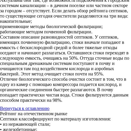
Актуальны они там, где возможность подключения к городским
системам канализации – в дачном поселке или частном секторе
за городом – отсутствует. Если делать обзор рейтинга септиков,
то существующие сегодня очистители разделяются на три вида:
накопительные;
применяющие методы биологической фильтрации;
работающие методом почвенной фильтрации.
Составим описание разновидностей септиков. У септиков,
имеющих почвенную фильтрацию, стоки вначале попадают в
емкость с бескислородной средой и более тяжелые отходы
оседают и начинают разлагаться. Оставшиеся стоки переходят в
следующую емкость, очищаясь на 50%. Оттуда сточные воды по
специальным дренажным системам поступают в почву и
очищаются там под воздействием кислорода и аэробных
бактерий. Этот метод очищает стоки почти на 95%.
Отличие биологического способа очистки состоит в том, что в
одну из камер с помощью компрессора подается кислород, и
органические соединения быстрее разлагаются. В почву
попадает практически чистая вода. Стоки фильтруются данным
способом практически на 98%.
Вернуться к оглавлению
Рейтинг на отечественном рынке
Септики классифицируют по материалу изготовления:
• из нержавеющей стали;
• железобетонные;