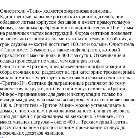
Очистители «Танк» являются энергонезависимыми.
Единственные на рынке российских производителей, они
обладают литым корпусом без швов и имеют прямоугольную
форму, с мощным оребрением и толщиной стенок в 10 и 17 мм
на различных частях конструкций. Форма септиков позволяет
значительно сэкономить на монтажных и земляных работах, а
срок службы емкостей достигает 100 лет и больше. Очиститель
«Танк» имеет 3 емкости, а также инфильтратор, который
справляется с массой воды в 400 л за сутки. Откачивание и
осадка происходит не чаще, чем один раз в год.
Очистители «Тритон», предназначенные для фильтрации и
сбора сточных вод, разделяют на три категории: трехкамерный,
микро и мини. Существует также накопительный очиститель
«Тритон-Н». Септики фильтрационные различают по тому
количеству нагрузки, которую они могут осилить. «Тритон-
Микро» предназначен для дачи и эксплуатации только по
выходным дням, максимальная нагрузка у них составляет около
180 л. Очиститель «Тритон-Мини» можно устанавливать в
домах, с постоянным проживанием одного или двух человек,
либо для дачи с проживанием на выходных 5 человек. Его
максимальная нагрузка – около 400 л. Трехкамерный септик
рассчитан на дома при постоянном проживании от двух до
нескольких десятков жильцов.