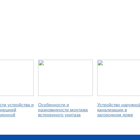
ти устройства и
Особенности и
Устройство наружно
внешней
разновидности монтажа
канализации в
ционной
встроенного унитаза
загородном доме