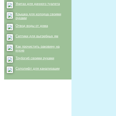
Унитаз для дачного туалета
Крышка для колодца своими
руками
Отвод воды от дома
Септики для выгребных ям
Как прочистить раковину на
кухне
Трубогиб своими руками
Сололифт для канализации