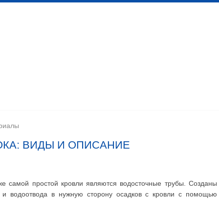
 канализационных сетей
Помещения личной гигиены
изации
Установка сантехоборудования
Устройство ка
риалы
КА: ВИДЫ И ОПИСАНИЕ
е самой простой кровли являются водосточные трубы. Созданы
а и водоотвода в нужную сторону осадков с кровли с помощью