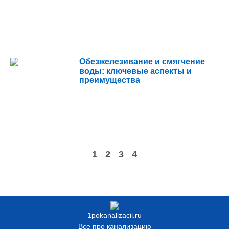
Обезжелезивание и смягчение
воды: ключевые аспекты и
преимущества
1
2
3
4
1pokanalizacii.ru
Все про канализацию