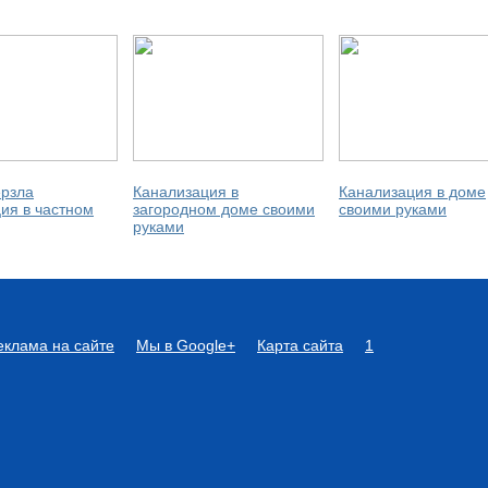
ерзла
Канализация в
Канализация в доме
ия в частном
загородном доме своими
своими руками
руками
еклама на сайте
Мы в Google+
Карта сайта
1