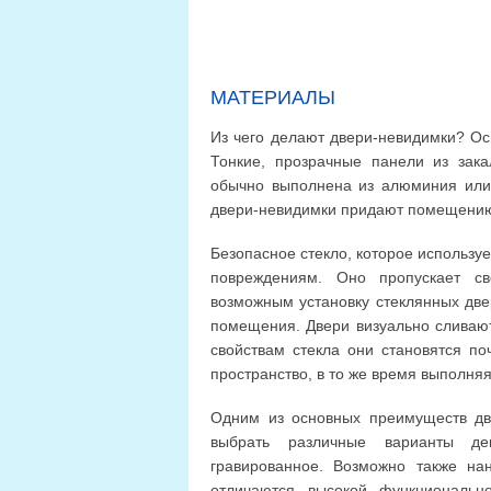
МАТЕРИАЛЫ
Из чего делают двери-невидимки? Ос
Тонкие, прозрачные панели из зака
обычно выполнена из алюминия или 
двери-невидимки придают помещению
Безопасное стекло, которое используе
повреждениям. Оно пропускает св
возможным установку стеклянных две
помещения. Двери визуально сливаю
свойствам стекла они становятся по
пространство, в то же время выполня
Одним из основных преимуществ две
выбрать различные варианты де
гравированное. Возможно также на
отличаются высокой функциональн