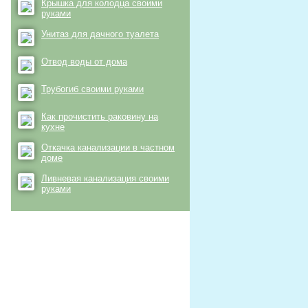
Крышка для колодца своими
руками
Унитаз для дачного туалета
Отвод воды от дома
Трубогиб своими руками
Как прочистить раковину на
кухне
Откачка канализации в частном
доме
Ливневая канализация своими
руками