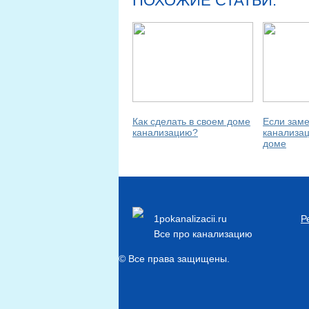
ПОХОЖИЕ СТАТЬИ:
Как сделать в своем доме
Если зам
канализацию?
канализац
доме
1pokanalizacii.ru
Р
Все про канализацию
© Все права защищены.