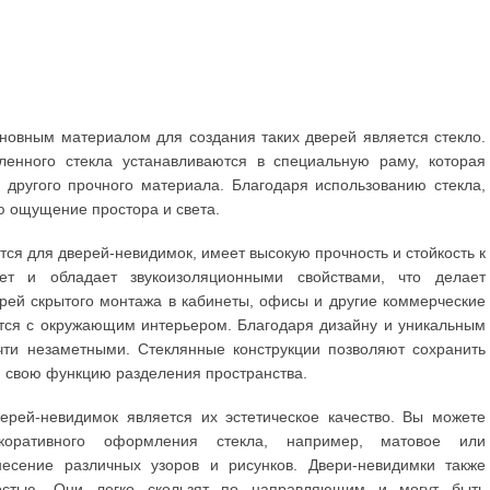
новным материалом для создания таких дверей является стекло.
ленного стекла устанавливаются в специальную раму, которая
другого прочного материала. Благодаря использованию стекла,
 ощущение простора и света.
тся для дверей-невидимок, имеет высокую прочность и стойкость к
ет и обладает звукоизоляционными свойствами, что делает
рей скрытого монтажа в кабинеты, офисы и другие коммерческие
тся с окружающим интерьером. Благодаря дизайну и уникальным
чти незаметными. Стеклянные конструкции позволяют сохранить
я свою функцию разделения пространства.
рей-невидимок является их эстетическое качество. Вы можете
коративного оформления стекла, например, матовое или
несение различных узоров и рисунков. Двери-невидимки также
остью. Они легко скользят по направляющим и могут быть