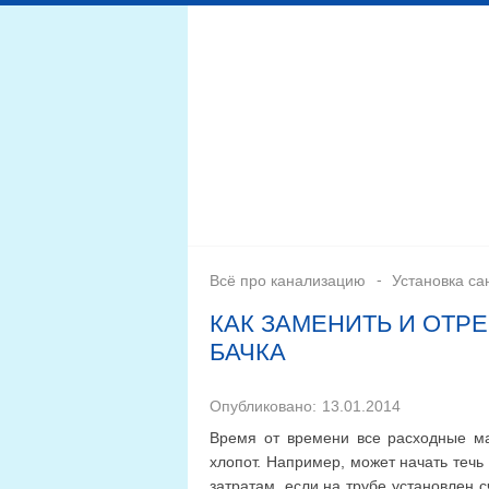
Дренажная система
Монтаж
Септики для канал
Всё про канализацию
Установка са
КАК ЗАМЕНИТЬ И ОТР
БАЧКА
Опубликовано:
13.01.2014
Время от времени все расходные ма
хлопот. Например, может начать течь
затратам, если на трубе установлен с