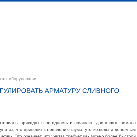
 канализационных сетей
Помещения личной гигиены
изации
Установка сантехоборудования
Устройство ка
нтех оборудования
ЕГУЛИРОВАТЬ АРМАТУРУ СЛИВНОГО
териалы приходят в негодность и начинают доставлять немало
 унитаз, что приводит к появлению шума, утечке воды и денежным
четчик. Это означает, что унитаз требует как можно более быстрой