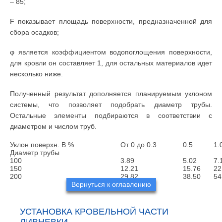
– 85;
F показывает площадь поверхности, предназначенной для
сбора осадков;
φ является коэффициентом водопоглощения поверхности,
для кровли он составляет 1, для остальных материалов идет
несколько ниже.
Полученный результат дополняется планируемым уклоном
системы, что позволяет подобрать диаметр трубы.
Остальные элементы подбираются в соответствии с
диаметром и числом труб.
Уклон поверхн. В %
От 0 до 0.3
0.5
1.
Диаметр трубы
100
3.89
5.02
7.
150
12.21
15.76
22
200
29.82
38.50
54
Вернуться к оглавлению
УСТАНОВКА КРОВЕЛЬНОЙ ЧАСТИ
ЛИВНЕВКИ