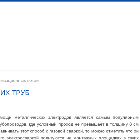
 канализационных сетей
Помещения личной гигиены
изации
Установка сантехоборудования
Устройство ка
лизационных сетей
ИХ ТРУБ
омощи металлических электродов является самым популярным
рубопроводов, где условный проход не превышает в толщину 8 см
внивать этот способ с газовой сваркой, то можно отметить что он
го электросваркой пользуются на монтажных площадках в таких