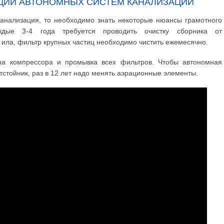
ЦИИ АВТОНОМНЫХ СИСТЕМ КАНАЛИЗАЦИИ
канализация, то необходимо знать некоторые нюансы грамотного
ждые 3-4 года требуется проводить очистку сборника от
 ила, фильтр крупных частиц необходимо чистить ежемесячно.
на компрессора и промывка всех фильтров. Чтобы автономная
тстойник, раз в 12 лет надо менять аэрационные элементы.