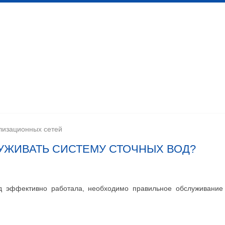
 канализационных сетей
Помещения личной гигиены
изации
Установка сантехоборудования
Устройство ка
лизационных сетей
УЖИВАТЬ СИСТЕМУ СТОЧНЫХ ВОД?
од эффективно работала, необходимо правильное обслуживание