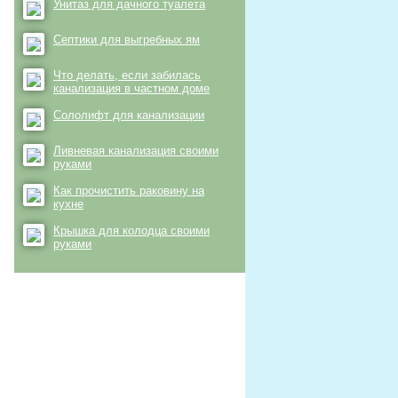
Унитаз для дачного туалета
Септики для выгребных ям
Что делать, если забилась
канализация в частном доме
Сололифт для канализации
Ливневая канализация своими
руками
Как прочистить раковину на
кухне
Крышка для колодца своими
руками