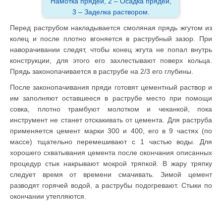
Намотка прядей, 2 – Осадка прядей,
3 – Заделка раствором.
Перед раструбом накладывается смоляная прядь жгутом из
колец и после плотно вгоняется в раструбный зазор. При
наворачивании следят, чтобы конец жгута не попал внутрь
конструкции, для этого его захлестывают поверх кольца.
Прядь законопачивается в раструбе на 2/3 его глубины.
После законопачивания пряди готовят цементный раствор и
им заполняют оставшееся в раструбе место при помощи
совка, плотно трамбуют молотком и чеканкой, пока
инструмент не станет отскакивать от цемента. Для раструба
применяется цемент марки 300 и 400, его в 9 частях (по
массе) тщательно перемешивают с 1 частью воды. Для
хорошего схватывания цемента после окончания описанных
процедур стык накрывают мокрой тряпкой. В жару тряпку
следует время от времени смачивать. Зимой цемент
разводят горячей водой, а раструбы подогревают. Стыки по
окончании утепляются.