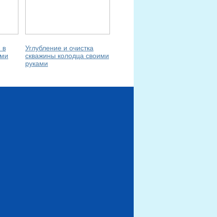
 в
Углубление и очистка
ами
скважины колодца своими
руками