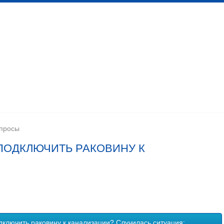
 канализационных сетей
Помещения личной гигиены
изации
Установка сантехоборудования
Устройство ка
опросы
ПОДКЛЮЧИТЬ РАКОВИНУ К
дключить раковину к канализации? Случилась ситуация: