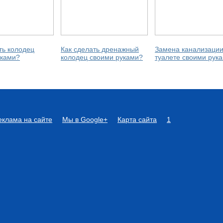
ть колодец
Как сделать дренажный
Замена канализации
уками?
колодец своими руками?
туалете своими рук
еклама на сайте
Мы в Google+
Карта сайта
1