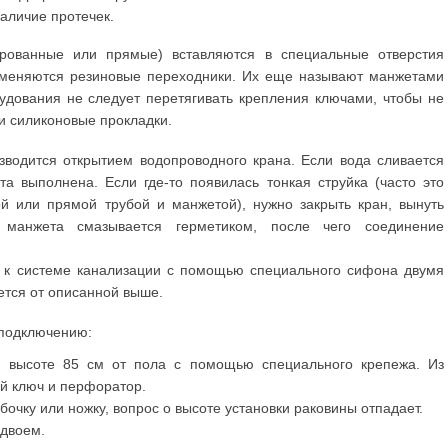
аличие протечек.
рованные или прямые) вставляются в специальные отверстия
именяются резиновые переходники. Их еще называют манжетами
дования не следует перетягивать крепления ключами, чтобы не
и силиконовые прокладки.
зводится открытием водопроводного крана. Если вода сливается
та выполнена. Если где-то появилась тонкая струйка (часто это
й или прямой трубой и манжетой), нужно закрыть кран, вынуть
манжета смазывается герметиком, после чего соединение
 к системе канализации с помощью специального сифона двумя
ется от описанной выше.
 подключению:
а высоте 85 см от пола с помощью специального крепежа. Из
й ключ и перфоратор.
бочку или ножку, вопрос о высоте установки раковины отпадает.
вдвоем.