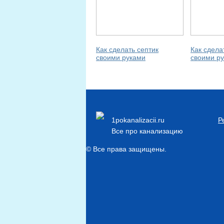
Как сделать септик
Как сдела
своими руками
своими р
1pokanalizacii.ru
Р
Все про канализацию
© Все права защищены.