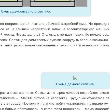
Схема двухкамерного септика.
лял неприятностей, хватало обычной выгребной ямы. Но проходит
 все чаще слышен неприятный запах, а ассенизаторскую машину
й месяц. Что же делать? Эта мысль не дает покоя. Не печальтесь,
слово. Септик для дачи своими руками соорудить вполне возможно.
тельный рынок полон современных технологий и новейших очень
Схема дачного септика.
рактически все лето. Семья из четырех человек потребляет около
атистика – 150-200 литров на человека). Трудно же отказаться от
ть в городе. Поэтому и на кухне мойку установили, и стиралочку-
ш в баньке оборудовали. А когда гости понаехали – мама дорогая!