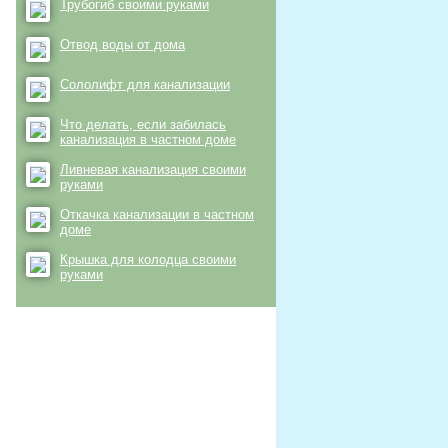
Трубогиб своими руками
Отвод воды от дома
Сололифт для канализации
Что делать, если забилась
канализация в частном доме
Ливневая канализация своими
руками
Откачка канализации в частном
доме
Крышка для колодца своими
руками