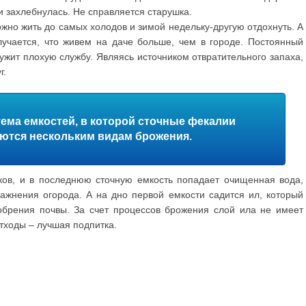
 и захлебнулась. Не справляется старушка.
ожно жить до самых холодов и зимой недельку-другую отдохнуть. А
лучается, что живем на даче больше, чем в городе. Постоянный
ужит плохую службу. Являясь источником отвратительного запаха,
г.
тема емкостей, в которой сточные фекалии
ются нескольким видам брожения.
оков, и в последнюю сточную емкость попадает очищенная вода,
ажнения огорода. А на дно первой емкости садится ил, который
обрения почвы. За счет процессов брожения слой ила не имеет
тходы – лучшая подпитка.