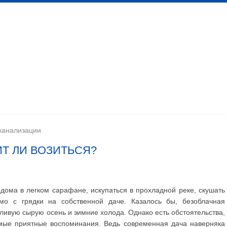
 канализационных сетей
Помещения личной гигиены
изации
Установка сантехоборудования
Устройство ка
канализации
ИТ ЛИ ВОЗИТЬСЯ?
дома в легком сарафане, искупаться в прохладной реке, скушать
ямо с грядки на собственной даче. Казалось бы, безоблачная
ливую сырую осень и зимние холода. Однако есть обстоятельства,
мые приятные воспоминания. Ведь современная дача наверняка