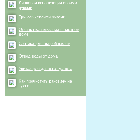
Ливневая канализация своими
руками
Трубогиб своими руками
Откачка канализации в частном
доме
Септики для выгребных ям
Отвод воды от дома
Унитаз для дачного туалета
Как прочистить раковину на
кухне