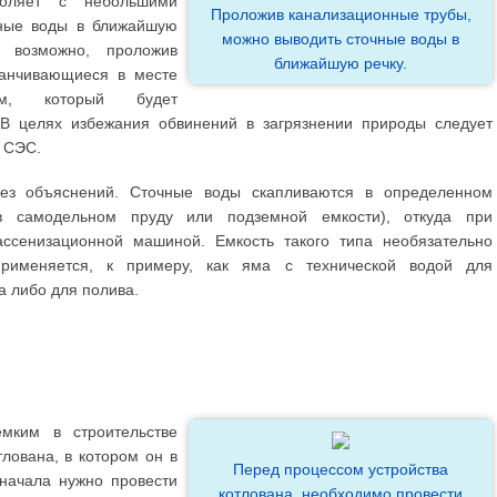
воляет с небольшими
Проложив канализационные трубы,
чные воды в ближайшую
можно выводить сточные воды в
 возможно, проложив
ближайшую речку.
канчивающиеся в месте
ом, который будет
 В целях избежания обвинений в загрязнении природы следует
в СЭС.
без объяснений. Сточные воды скапливаются в определенном
в самодельном пруду или подземной емкости), откуда при
ассенизационной машиной. Емкость такого типа необязательно
рименяется, к примеру, как яма с технической водой для
а либо для полива.
мким в строительстве
тлована, в котором он в
Перед процессом устройства
начала нужно провести
котлована, необходимо провести