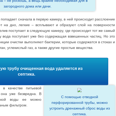
а – не роскошь, а вещь крайне необходимая для в
загородного дома или дачи.
а попадает сначала в первую камеру, в ней происходит расслоение
т на дно, легкие – всплывают и образуют слой на поверхности
елив поступает в следующую камеру, где происходит тот же самый
у вода поступает уже без содержащая взвешенных частиц. Но это
кции очистки выполняют бактерии, которые содержатся в стоках и
ан, углекислый газ, а также другие простые вещества.
ую трубу очищенная вода удаляется из
септика.
 в качестве питьевой
она уже безвредна. В
С помощью отводной
такой воды ее можно
перфорированной трубы, можно
аным фильтром.
устроить дренажный сброс воды из
септика.