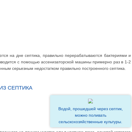
тся на дне септика, правильно перерабатываются бактериями и
изводится с помощью ассенизаторской машины примерно раз в 1-2
венным серьезным недостатком правильно построенного септика.
ИЗ СЕПТИКА
Водой, прошедшей через септик,
можно поливать
сельскохозяйственные культуры.
троенного на дачном участке или в частном доме, основой которого