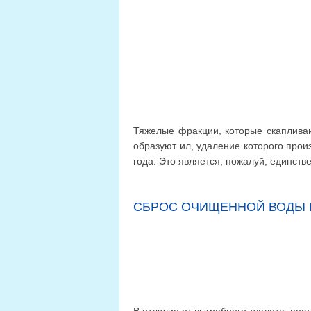
Тяжелые фракции, которые скапливаю
образуют ил, удаление которого про
года. Это является, пожалуй, единст
СБРОС ОЧИЩЕННОЙ ВОДЫ 
В отличие от выгребного туалета, пос