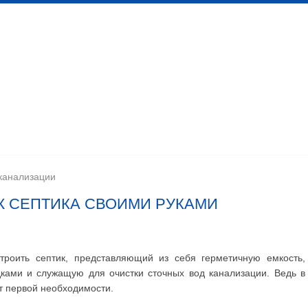
 канализационных сетей
Помещения личной гигиены
изации
Установка сантехоборудования
Устройство ка
канализации
Ж СЕПТИКА СВОИМИ РУКАМИ
троить септик, представляющий из себя герметичную емкость,
ками и служащую для очистки сточных вод канализации. Ведь в
т первой необходимости.