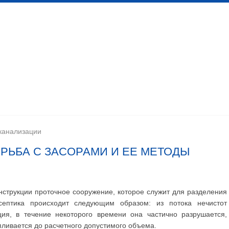
 канализационных сетей
Помещения личной гигиены
изации
Установка сантехоборудования
Устройство ка
канализации
ОРЬБА С ЗАСОРАМИ И ЕЕ МЕТОДЫ
нструкции проточное сооружение, которое служит для разделения
септика происходит следующим образом: из потока нечистот
ия, в течение некоторого времени она частично разрушается,
апливается до расчетного допустимого объема.