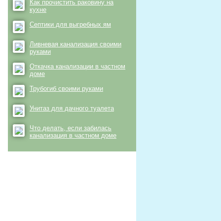
Как прочистить раковину на
кухне
Септики для выгребных ям
Ливневая канализация своими
руками
Откачка канализации в частном
доме
Трубогиб своими руками
Унитаз для дачного туалета
Что делать, если забилась
канализация в частном доме