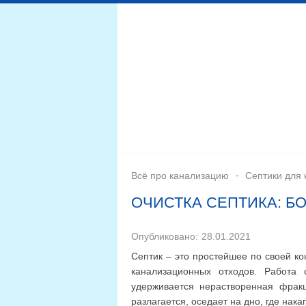
Дренажная система
Монтаж
Септики для канал
Всё про канализацию
Септики для 
ОЧИСТКА СЕПТИКА: Б
Опубликовано:
28.01.2021
Септик – это простейшее по своей ко
канализационных отходов. Работа 
удерживается нерастворенная фракц
разлагается, оседает на дно, где нак