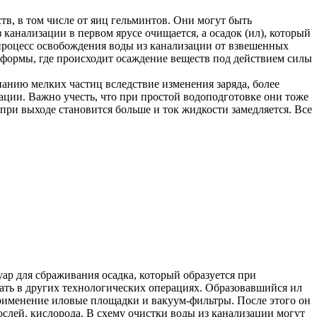
, в том числе от яиц гельминтов. Они могут быть
анализации в первом ярусе очищается, а осадок (ил), который
 процесс освобождения воды из канализации от взвешенных
 формы, где происходит осаждение веществ под действием силы
анию мелких частиц вследствие изменения заряда, более
ации. Важно учесть, что при простой водоподготовке они тоже
 при выходе становится больше и ток жидкости замедляется. Все
ар для сбраживания осадка, который образуется при
ать в других технологических операциях. Образовавшийся ил
рименение иловые площадки и вакуум-фильтры. После этого он
слей, кислорода. В схему очистки воды из канализации могут