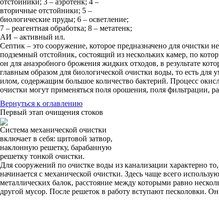
отстойники; 3 – аэротенк; 4 –
вторичные отстойники; 5 –
биологические пруды; 6 – осветление;
7 – реагентная обработка; 8 – метатенк;
АИ – активный ил.
Септик – это сооружение, которое предназначено для очистки 
подземный отстойник, состоящий из нескольких камер, по кото
он для анаэробного брожения жидких отходов, в результате кот
главным образом для биологической очистки воды, то есть для
илом, содержащим большое количество бактерий. Процесс окисл
очистки могут применяться поля орошения, поля фильтрации, ра
Вернуться к оглавлению
Первый этап очищения стоков
Система механической очистки
включает в себя: щитовой затвор,
наклонную решетку, барабанную
решетку тонкой очистки.
Для сооружений по очистке воды из канализации характерно то
начинается с механической очистки. Здесь чаще всего использу
металлических балок, расстояние между которыми равно несколь
другой мусор. После решеток в работу вступают песколовки. Он