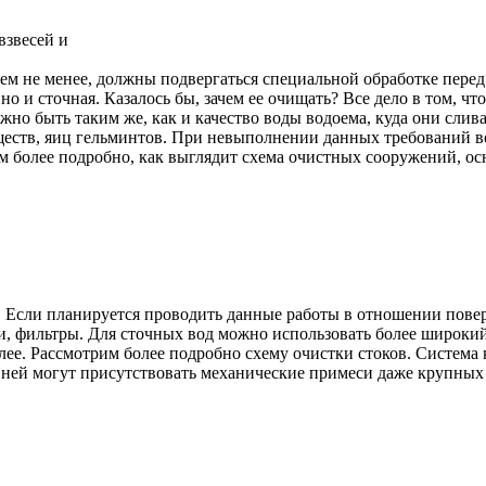
взвесей и
тем не менее, должны подвергаться специальной обработке перед
но и сточная. Казалось бы, зачем ее очищать? Все дело в том, ч
олжно быть таким же, как и качество воды водоема, куда они сл
ществ, яиц гельминтов. При невыполнении данных требований в
 более подробно, как выглядит схема очистных сооружений, ос
 Если планируется проводить данные работы в отношении повер
, фильтры. Для сточных вод можно использовать более широкий 
лее. Рассмотрим более подробно схему очистки стоков. Система
в ней могут присутствовать механические примеси даже крупных