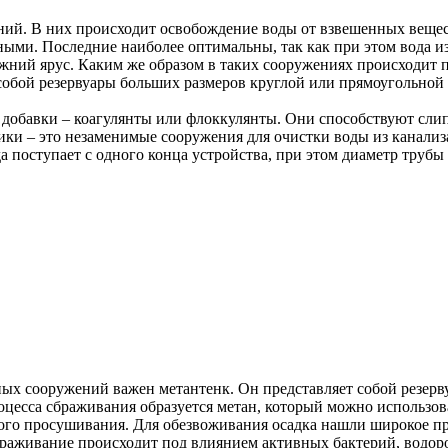
й. В них происходит освобождение воды от взвешенных веществ
и. Последние наиболее оптимальны, так как при этом вода из к
нижний ярус. Каким же образом в таких сооружениях происходит
собой резервуары больших размеров круглой или прямоугольной
 добавки – коагулянты или флоккулянты. Они способствуют слип
ики – это незаменимые сооружения для очистки воды из канализ
а поступает с одного конца устройства, при этом диаметр трубы
ных сооружений важен метантенк. Он представляет собой резерву
оцесса сбраживания образуется метан, который можно использов
ного просушивания. Для обезвоживания осадка нашли широкое п
браживание происходит под влиянием активных бактерий, водоро