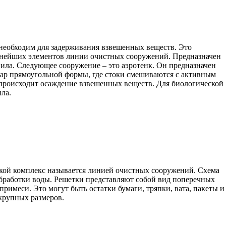
 необходим для задерживания взвешенных веществ. Это
важнейших элементов линии очистных сооружений. Предназначен
я ила. Следующее сооружение – это аэротенк. Он предназначен
вуар прямоугольной формы, где стоки смешиваются с активным
х происходит осаждение взвешенных веществ. Для биологической
ла.
акой комплекс называется линией очистных сооружений. Схема
 обработки воды. Решетки представляют собой вид поперечных
римеси. Это могут быть остатки бумаги, тряпки, вата, пакеты и
 крупных размеров.