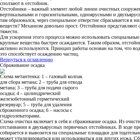
сползают в отстойник.
Отстойники – важный элемент любой линии очистных сооружени
вертикальными и горизонтальными, одноярусными и двухъярусным
там образовался, через специальное отверстие сбрасывается в 
веществ? Механизм довольно прост. Отстойники представляют 
тяжести.
Для ускорения этого процесса можно использовать специальные
крупные вещества быстрее осаждаются. Таким образом, отстойн
активно используются. Принцип работы основан на том, что вод
это способствует осаждению частиц.
Вернуться к оглавлению
Сбраживание осадка
Схема метантенка: 1 – газовый колпак
для сбора метана; 2 – труба для отвода
метана; 3 – труба для подачи сырого
осадка; 4 – цилиндрический
железобетонный герметический
резервуар; 5 – труба для удаления
сброженного осадка; 6 – насосы с
гидроэлеваторами.
Схема очистки включает в себя и сбраживание осадка. Из очист
отстаивании в двухъярусных первичных отстойниках. В ходе пр
собирается и вывозится на специальные площадки для тщатель
может утилизироваться или использоваться для других нужд. С