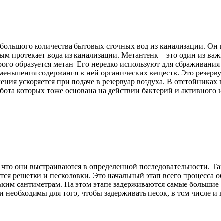
небольшого количества бытовых сточных вод из канализации. Он
рым протекает вода из канализации. Метантенк – это один из 
орого образуется метан. Его нередко используют для сбраживани
 уменьшения содержания в ней органических веществ. Это резер
ения ускоряется при подаче в резервуар воздуха. В отстойника
бота которых тоже основана на действии бактерий и активного и
, что они выстраиваются в определенной последовательности. Т
ются решетки и песколовки. Это начальный этап всего процесса
ким сантиметрам. На этом этапе задерживаются самые большие п
и необходимы для того, чтобы задерживать песок, в том числе и