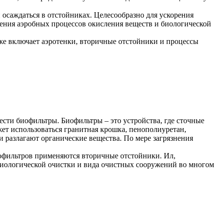
 осаждаться в отстойниках. Целесообразно для ускорения
ения аэробных процессов окисления веществ и биологической
 же включает аэротенки, вторичные отстойники и процессы
ти биофильтры. Биофильтры – это устройства, где сточные
жет использоваться гранитная крошка, пенополиуретан,
и разлагают органические вещества. По мере загрязнения
иофильтров применяются вторичные отстойники. Ил,
а биологической очистки и вида очистных сооружений во многом