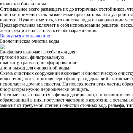
входить и биофильтры.
Оптимальнее всего размещать их до вторичных отстойников, что
очистки применять так называемые преаэраторы. Это устройств
очистки. Нужно отметить, что очистка воды из канализации усл
Предварительная включает в себя использование решеток, песк
дезинфекции воды, то есть ее обеззараживания.
Вернуться к оглавлению
Биологическая очистка воды
Биофильтр включает в себя: вход для
грязной воды, фильтровальную
пластину, гранулят, перфорированное
дно и выход для очищенной воды.
Схема очистных сооружений включает и биологическую очистку
воды очищаются, проходя через фильтр, содержащий активные ба
пенопласт и другие вещества. На поверхности этих частиц обра
биофильтры нужно периодически очищать.
Сточные воды подаются в фильтр дозировано, в противном слу
образованный в них, поступает частично в аэротенк, а остальн
зависит от требуемой степени очистки сточных вод, рельефа, ти