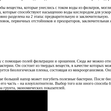
бы вещества, которые унеслись с током воды из фильтров, могли
а, которые способствуют насыщению воды кислородом для ускор
овно разделена на 2 этапа: предварительную и заключительную.
оловок, первичных отстойников и преаэраторов, заключительная
 с помощью полей фильтрации и орошения. Сюда же можно отнес
ктерии. Он состоит из твердых веществ, в качестве которых мо
зуется биологическая пленка, состоящая из микроорганизмов. Он
чае большой напор может погубить полезные бактерии. После б
ая его часть – на илоуплотнители. Выбор того или иного способ
па грунта, экономических показателей.