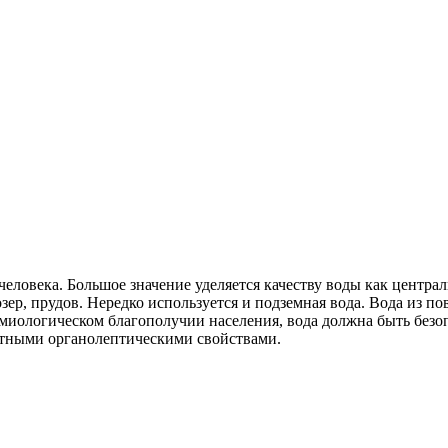
еловека. Большое значение уделяется качеству воды как центра
зер, прудов. Нередко используется и подземная вода. Вода из п
емиологическом благополучии населения, вода должна быть без
иятными органолептическими свойствами.