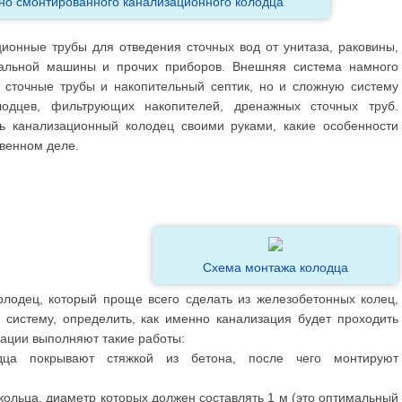
но смонтированного канализационного колодца
ционные трубы для отведения сточных вод от унитаза, раковины,
ральной машины и прочих приборов. Внешняя система намного
 сточные трубы и накопительный септик, но и сложную систему
лодцев, фильтрующих накопителей, дренажных сточных труб.
ь канализационный колодец своими руками, какие особенности
твенном деле.
Схема монтажа колодца
лодец, который проще всего сделать из железобетонных колец,
систему, определить, как именно канализация будет проходить
зации выполняют такие работы:
дца покрывают стяжкой из бетона, после чего монтируют
кольца, диаметр которых должен составлять 1 м (это оптимальный