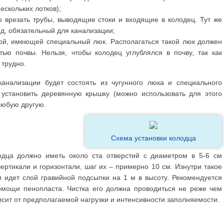
ескольких лотков);
о врезать трубы, выводящие стоки и входящие в колодец. Тут же
д, обязательный для канализации;
ой, имеющей специальный люк. Располагаться такой люк должен
тью почвы. Нельзя, чтобы колодец углублялся в почву, так как
 трудно.
канализации будет состоять из чугунного люка и специального
 установить деревянную крышку (можно использовать для этого
любую другую.
Схема установки колодца
одца должно иметь около ста отверстий с диаметром в 5-6 см
вертикали и горизонтали, шаг их – примерно 10 см. Изнутри такое
и идет слой гравийной подсыпки на 1 м в высоту. Рекомендуется
омощи пенопласта. Чистка его должна проводиться не реже чем
ависит от предполагаемой нагрузки и интенсивности заполняемости.