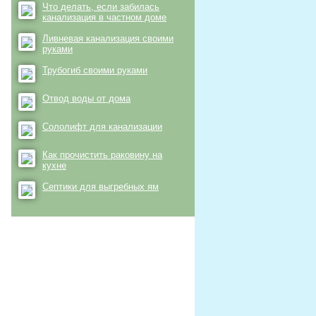
Что делать, если забилась
канализация в частном доме
Ливневая канализация своими
руками
Трубогиб своими руками
Отвод воды от дома
Сололифт для канализации
Как прочистить раковину на
кухне
Септики для выгребных ям