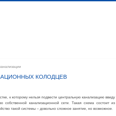
 канализационных сетей
Помещения личной гигиены
изации
Установка сантехоборудования
Устройство ка
канализации
ЗАЦИОННЫХ КОЛОДЦЕВ
тке, к которому нельзя подвести центральную канализацию ввиду
во собственной канализационной сети. Такая схема состоит из
ойство такой системы – довольно сложное занятие, но возможное.