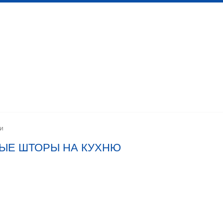
 канализационных сетей
Помещения личной гигиены
изации
Установка сантехоборудования
Устройство ка
и
НЫЕ ШТОРЫ НА КУХНЮ