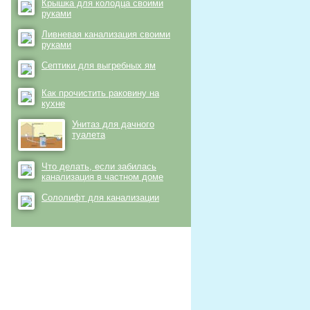
Крышка для колодца своими
руками
Ливневая канализация своими
руками
Септики для выгребных ям
Как прочистить раковину на
кухне
Унитаз для дачного
туалета
Что делать, если забилась
канализация в частном доме
Сололифт для канализации