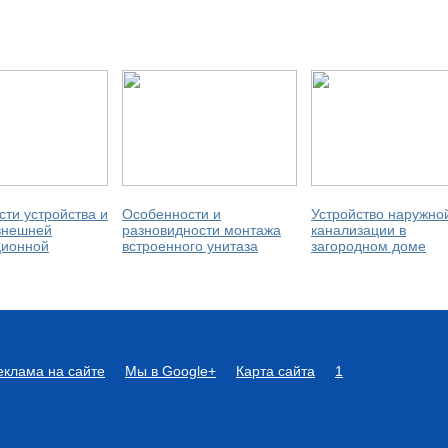
ти устройства и
Особенности и
Устройство наружно
внешней
разновидности монтажа
канализации в
ционной
встроенного унитаза
загородном доме
еклама на сайте
Мы в Google+
Карта сайта
1