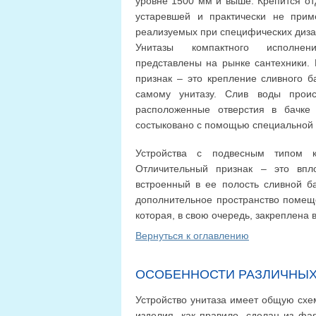
уровне 1500 мм и выше. Крепится отд
устаревшей и практически не прим
реализуемых при специфических диза
Унитазы компактного исполне
представлены на рынке сантехники.
признак – это крепление сливного б
самому унитазу. Слив воды проис
расположенные отверстия в бачке 
состыковано с помощью специальной 
Устройства с подвесным типом 
Отличительный признак – это впл
встроенный в ее полость сливной ба
дополнительное пространство помеще
которая, в свою очередь, закреплена 
Вернуться к оглавлению
ОСОБЕННОСТИ РАЗЛИЧНЫХ
Устройство унитаза имеет общую схе
изделия, как правило, сделан из фа