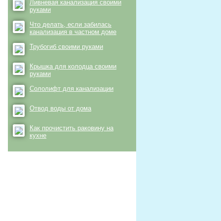
Ливневая канализация своими
руками
Что делать, если забилась
канализация в частном доме
Трубогиб своими руками
Крышка для колодца своими
руками
Сололифт для канализации
Отвод воды от дома
Как прочистить раковину на
кухне