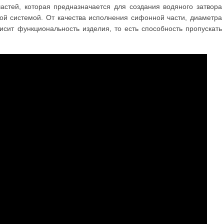
астей, которая предназначается для создания водяного затвора
й системой. От качества исполнения сифонной части, диаметра
исит функциональность изделия, то есть способность пропускать