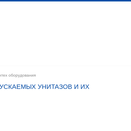
 канализационных сетей
Помещения личной гигиены
изации
Установка сантехоборудования
Устройство ка
нтех оборудования
УСКАЕМЫХ УНИТАЗОВ И ИХ