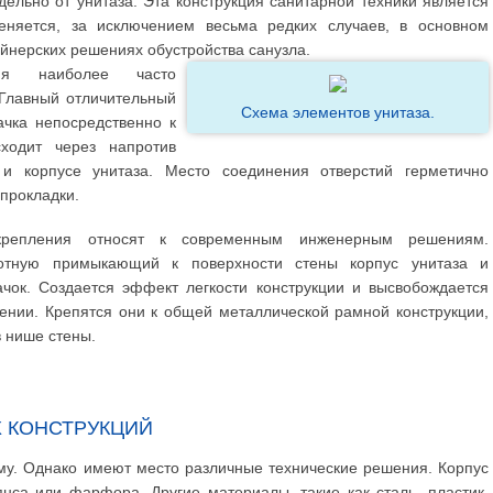
ельно от унитаза. Эта конструкция санитарной техники является
еняется, за исключением весьма редких случаев, в основном
йнерских решениях обустройства санузла.
ния наиболее часто
 Главный отличительный
Схема элементов унитаза.
ачка непосредственно к
ходит через напротив
и корпусе унитаза. Место соединения отверстий герметично
прокладки.
крепления относят к современным инженерным решениям.
отную примыкающий к поверхности стены корпус унитаза и
чок. Создается эффект легкости конструкции и высвобождается
нии. Крепятся они к общей металлической рамной конструкции,
в нише стены.
 КОНСТРУКЦИЙ
му. Однако имеют место различные технические решения. Корпус
янса или фарфора. Другие материалы, такие как сталь, пластик,