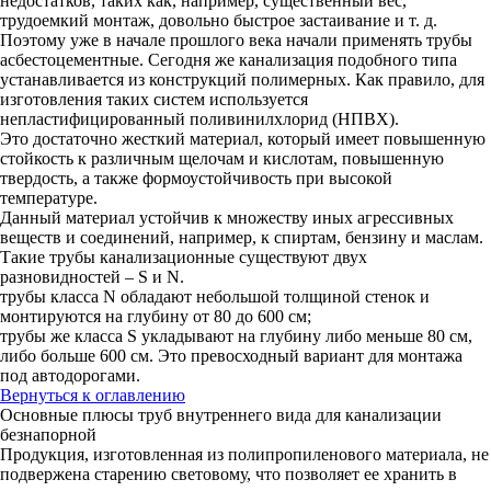
недостатков, таких как, например, существенный вес,
трудоемкий монтаж, довольно быстрое застаивание и т. д.
Поэтому уже в начале прошлого века начали применять трубы
асбестоцементные. Сегодня же канализация подобного типа
устанавливается из конструкций полимерных. Как правило, для
изготовления таких систем используется
непластифицированный поливинилхлорид (НПВХ).
Это достаточно жесткий материал, который имеет повышенную
стойкость к различным щелочам и кислотам, повышенную
твердость, а также формоустойчивость при высокой
температуре.
Данный материал устойчив к множеству иных агрессивных
веществ и соединений, например, к спиртам, бензину и маслам.
Такие трубы канализационные существуют двух
разновидностей – S и N.
трубы класса N обладают небольшой толщиной стенок и
монтируются на глубину от 80 до 600 см;
трубы же класса S укладывают на глубину либо меньше 80 см,
либо больше 600 см. Это превосходный вариант для монтажа
под автодорогами.
Вернуться к оглавлению
Основные плюсы труб внутреннего вида для канализации
безнапорной
Продукция, изготовленная из полипропиленового материала, не
подвержена старению световому, что позволяет ее хранить в