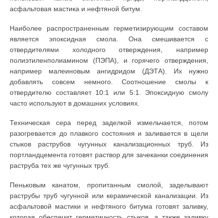
асфальтовая мастика и нефтяной битум.
Наиболее распространенным герметизирующим составом
является эпоксидная смола. Она смешивается с
отвердителями холодного отверждения, например
полиэтиленполиамином (ПЭПА), и горячего отверждения,
например малеиновым ангидридом (ДЭТА). Их нужно
добавлять совсем немного. Соотношение смолы к
отвердителю составляет 10:1 или 5:1. Эпоксидную смолу
часто используют в домашних условиях.
Техническая сера перед заделкой измельчается, потом
разогревается до плавкого состояния и заливается в щели
стыков раструбов чугунных канализационных труб. Из
портландцемента готовят раствор для зачеканки соединения
раструба тех же чугунных труб.
Пеньковым канатом, пропитанным смолой, заделывают
раструбы труб чугунной или керамической канализации. Из
асфальтовой мастики и нефтяного битума готовят заливку,
которая обеспечит герметичность стыков, а также заливку