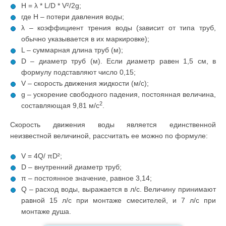
H = λ * L/D * V²/2g;
где H – потери давления воды;
λ – коэффициент трения воды (зависит от типа труб,
обычно указывается в их маркировке);
L – суммарная длина труб (м);
D – диаметр труб (м). Если диаметр равен 1,5 см, в
формулу подставляют число 0,15;
V – скорость движения жидкости (м/с);
g – ускорение свободного падения, постоянная величина,
2
составляющая 9,81 м/с
.
Скорость движения воды является единственной
неизвестной величиной, рассчитать ее можно по формуле:
V = 4Q/ πD²;
D – внутренний диаметр труб;
π – постоянное значение, равное 3,14;
Q – расход воды, выражается в л/с. Величину принимают
равной 15 л/с при монтаже смесителей, и 7 л/с при
монтаже душа.