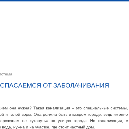
 канализационных сетей
Помещения личной гигиены
изации
Установка сантехоборудования
Устройство ка
истема
 СПАСАЕМСЯ ОТ ЗАБОЛАЧИВАНИЯ
ачем она нужна? Такая канализация – это специальные системы,
й и талой воды. Она должна быть в каждом городе, ведь именно
горожанам не «утонуть» на улицах города. Но канализация, с
ода, нужна и на участке, где стоит частный дом.