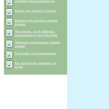
Септики для выгребных ям
Унитаз для дачного туалета
Крышка для колодца своими
руками
Что делать, если забилась
канализация в частном доме
Ливневая канализация своими
руками
Сололифт для канализации
Как прочистить раковину на
кухне