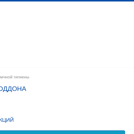
 канализационных сетей
Помещения личной гигиены
изации
Установка сантехоборудования
Устройство ка
ичной гигиены
ОДДОНА
КЦИЙ