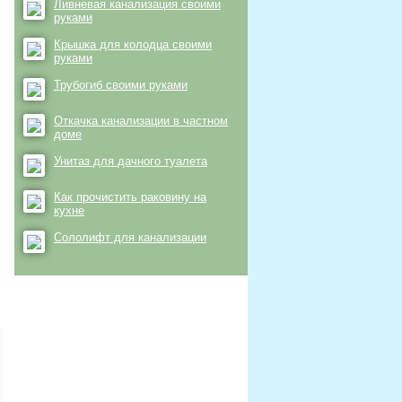
Ливневая канализация своими
руками
Крышка для колодца своими
руками
Трубогиб своими руками
Откачка канализации в частном
доме
Унитаз для дачного туалета
Как прочистить раковину на
кухне
Сололифт для канализации