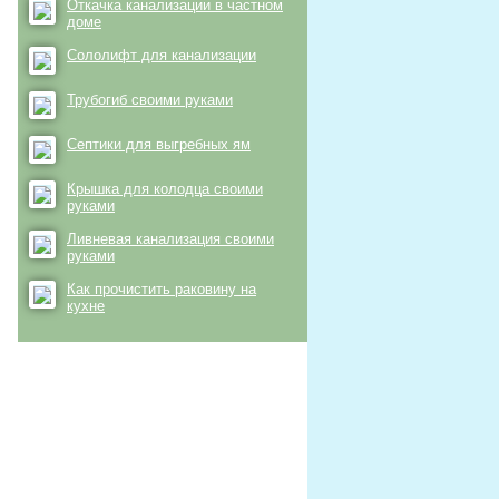
Откачка канализации в частном
доме
Сололифт для канализации
Трубогиб своими руками
Септики для выгребных ям
Крышка для колодца своими
руками
Ливневая канализация своими
руками
Как прочистить раковину на
кухне