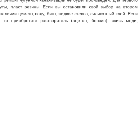
ых ремонт чугунной канализации не будет произведен. Для первого
уты, пласт резины. Если вы остановили свой выбор на втором
наличии цемент, воду, бинт, жидкое стекло, силикатный клей. Если
 то приобретите растворитель (ацетон, бензин), окись меди,