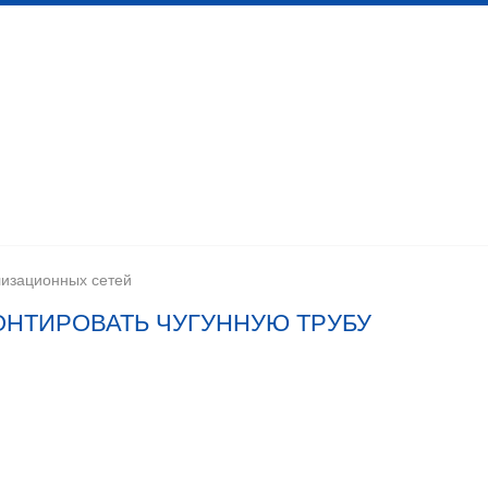
 канализационных сетей
Помещения личной гигиены
изации
Установка сантехоборудования
Устройство ка
лизационных сетей
НТИРОВАТЬ ЧУГУННУЮ ТРУБУ