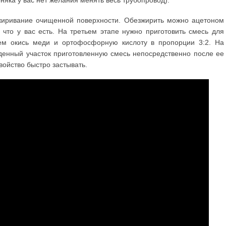
рняка у вас нет желания менять весь трубопровод).
жиривание очищенной поверхности. Обезжирить можно ацетоном
 что у вас есть. На третьем этапе нужно приготовить смесь для
ем окись меди и ортофосфорную кислоту в пропорции 3:2. На
енный участок приготовленную смесь непосредственно после ее
войство быстро застывать.