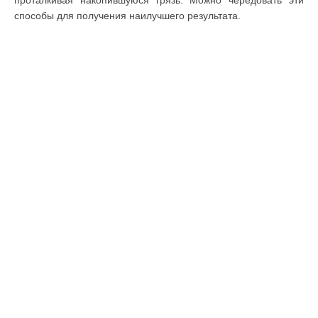
проталкивая накопившуюся грязь. Можно чередовать эти
способы для получения наилучшего результата.