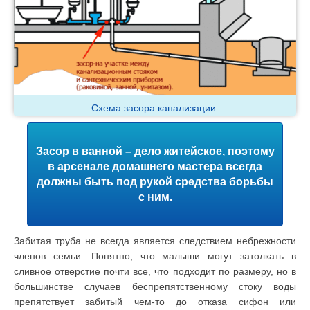
Схема засора канализации.
Засор в ванной – дело житейское, поэтому
в арсенале домашнего мастера всегда
должны быть под рукой средства борьбы
с ним.
Забитая труба не всегда является следствием небрежности
членов семьи. Понятно, что малыши могут затолкать в
сливное отверстие почти все, что подходит по размеру, но в
большинстве случаев беспрепятственному стоку воды
препятствует забитый чем-то до отказа сифон или