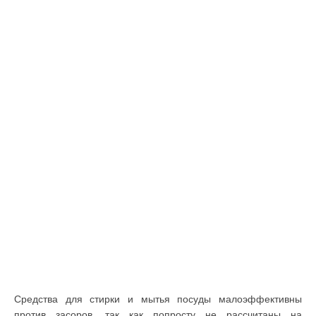
Средства для стирки и мытья посуды малоэффективны
против засоров, так как попросту не рассчитаны на