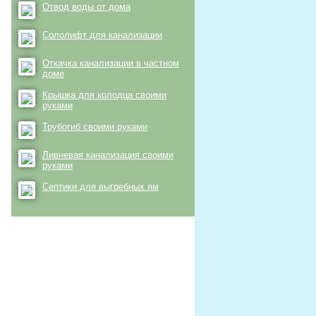
Отвод воды от дома
Сололифт для канализации
Откачка канализации в частном
доме
Крышка для колодца своими
руками
Трубогиб своими руками
Ливневая канализация своими
руками
Септики для выгребных ям