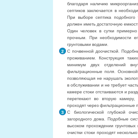
благодаря наличию микроорганиз
септиков заключается в необход
При выборе септика подобного 
должен иметь достаточную емкост
Один человек в сутки примерно
прочным. При необходимости ег
грунтовыми водами.
С почвенной доочисткой. Подобн
проживанием. Конструкция таки
минимум двух отделений вну
фильтрационные поля. Основной 
позволяющая не нарушать экологи
в обслуживании и не требует част
камере стоки отстаиваются и раз
перетекают во вторую камеру,
проходят через фильтрационные п
С биологической глубокой очи
загородного дома. Подобные сист
высоком прохождении грунтовых в
очистки стоки проходят несколько