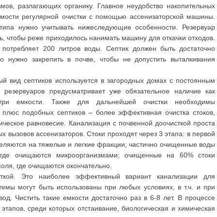
мов, разлагающих органику. Главное неудобство накопительных
имости регулярной очистки с помощью ассенизаторской машины.
типа нужно учитывать нижеследующие особенности. Резервуар
ь, чтобы реже приходилось нанимать машину для откачки отходов.
 потребляет 200 литров воды. Септик должен быть достаточно
о нужно закрепить в почве, чтобы не допустить выталкивания
ый вид септиков используется в загородных домах с постоянным
х резервуаров предусматривает уже обязательное наличие как
три емкости. Также для дальнейшей очистки необходимы
плюс подобных септиков – более эффективная очистка стоков,
ческое равновесие. Канализация с почвенной доочисткой проста
ых вызовов ассенизаторов. Стоки проходят через 3 этапа: в первой
деляются на тяжелые и легкие фракции; частично очищенные воды
 где очищаются микроорганизмами; очищенные на 60% стоки
оля, где очищаются окончательно.
сткой. Это наиболее эффективный вариант канализации для
емы могут быть использованы при любых условиях, в т.ч. и при
од. Чистить такие емкости достаточно раз в 6-8 лет. В процессе
 этапов, среди которых отстаивание, биологическая и химическая