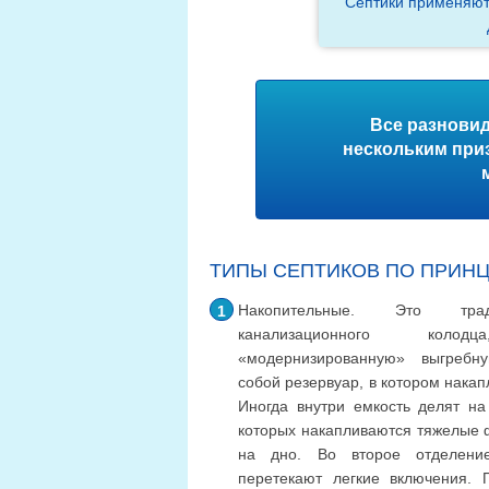
Септики применяютс
Все разнови
нескольким при
ТИПЫ СЕПТИКОВ ПО ПРИН
Накопительные. Это трад
канализационного колод
«модернизированную» выгребн
собой резервуар, в котором накап
Иногда внутри емкость делят на
которых накапливаются тяжелые 
на дно. Во второе отделени
перетекают легкие включения. 