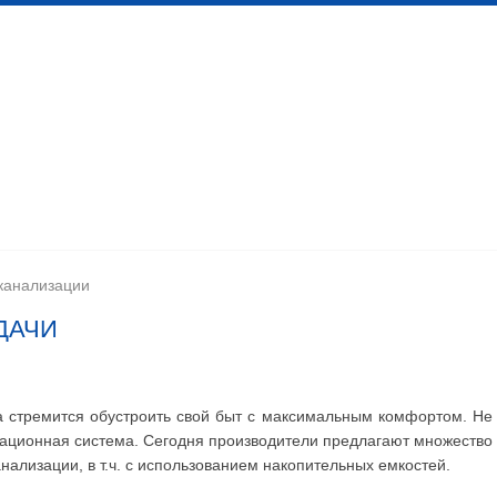
 канализационных сетей
Помещения личной гигиены
изации
Установка сантехоборудования
Устройство ка
канализации
ДАЧИ
а стремится обустроить свой быт с максимальным комфортом. Не
зационная система. Сегодня производители предлагают множество
нализации, в т.ч. с использованием накопительных емкостей.