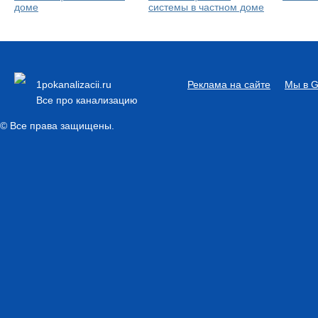
доме
системы в частном доме
1pokanalizacii.ru
Реклама на сайте
Мы в G
Все про канализацию
© Все права защищены.