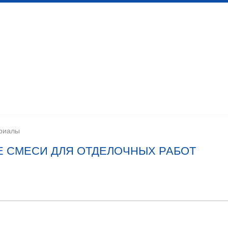
 канализационных сетей
Помещения личной гигиены
изации
Установка сантехоборудования
Устройство ка
риалы
Е СМЕСИ ДЛЯ ОТДЕЛОЧНЫХ РАБОТ