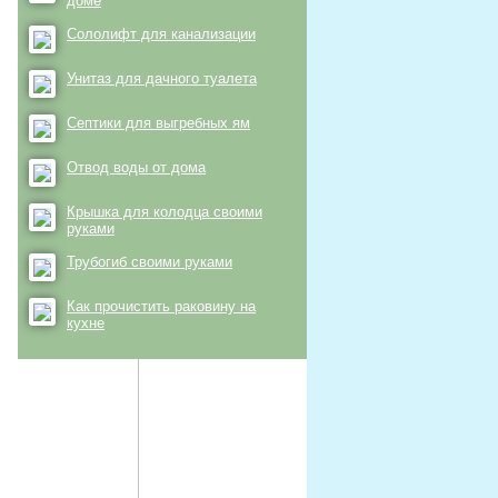
доме
Сололифт для канализации
Унитаз для дачного туалета
Септики для выгребных ям
Отвод воды от дома
Крышка для колодца своими
руками
Трубогиб своими руками
Как прочистить раковину на
кухне