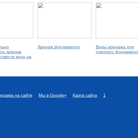
льно
Дренаж фундамента
Виды дренажа для
ить дренаж
плитного фундамен
 отвести воду на
еклама на сайте
Мы в Google+
Карта сайта
1