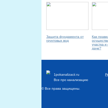
Защита фундамента от
Как прави
грунтовых вод
осуществ
участка и
даче?
1pokanalizacii.ru
Р
Все про канализацию
© Все права защищены.