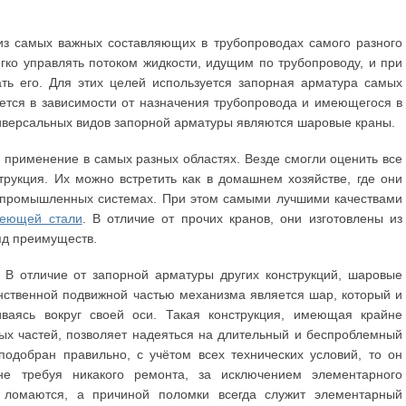
из самых важных составляющих в трубопроводах самого разного
ко управлять потоком жидкости, идущим по трубопроводу, и при
ть его. Для этих целей используется запорная арматура самых
ается в зависимости от назначения трубопровода и имеющегося в
иверсальных видов запорной арматуры являются шаровые краны.
применение в самых разных областях. Везде смогли оценить все
трукция. Их можно встретить как в домашнем хозяйстве, где они
в промышленных системах. При этом самыми лучшими качествами
веющей стали
. В отличие от прочих кранов, они изготовлены из
яд преимуществ.
 В отличие от запорной арматуры других конструкций, шаровые
ственной подвижной частью механизма является шар, который и
иваясь вокруг своей оси. Такая конструкция, имеющая крайне
ых частей, позволяет надеяться на длительный и беспроблемный
подобран правильно, с учётом всех технических условий, то он
не требуя никакого ремонта, за исключением элементарного
 ломаются, а причиной поломки всегда служит элементарный