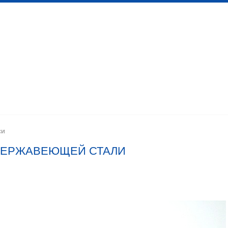
 канализационных сетей
Помещения личной гигиены
изации
Установка сантехоборудования
Устройство ка
си
НЕРЖАВЕЮЩЕЙ СТАЛИ