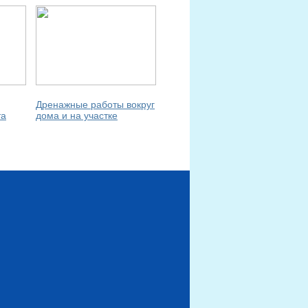
Дренажные работы вокруг
та
дома и на участке