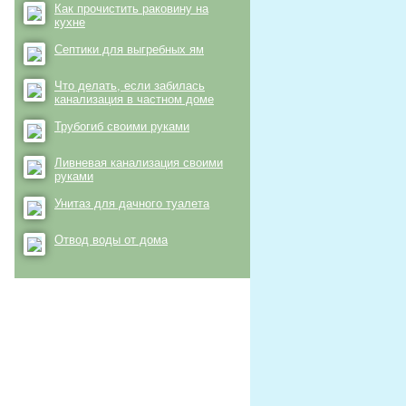
Как прочистить раковину на
кухне
Септики для выгребных ям
Что делать, если забилась
канализация в частном доме
Трубогиб своими руками
Ливневая канализация своими
руками
Унитаз для дачного туалета
Отвод воды от дома