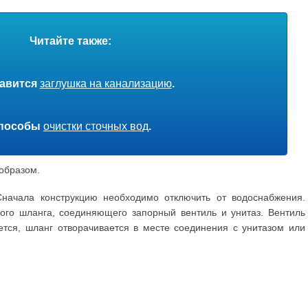
Читайте также:
тавится
заглушка на канализацию
.
пособы
очистки сточных вод
.
образом.
Сначала конструкцию необходимо отключить от водоснабжения.
ого шланга, соединяющего запорный вентиль и унитаз. Вентиль
ается, шланг отворачивается в месте соединения с унитазом или