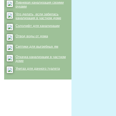
Ливневая канализация своими
руками
Что делать, если забилась
канализация в частном доме
Сололифт для канализации
Отвод воды от дома
Септики для выгребных ям
Откачка канализации в частном
доме
Унитаз для дачного туалета