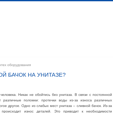
 канализационных сетей
Помещения личной гигиены
изации
Установка сантехоборудования
Устройство ка
нтех оборудования
ОЙ БАЧОК НА УНИТАЗЕ?
человека. Никак не обойтись без унитаза. В связи с постоянной
ют различные поломки: протечки воды из-за износа различных
ое другое. Одно из слабых мест унитаза – сливной бачок. Из-за
происходит износ деталей. Это приводит к необходимости