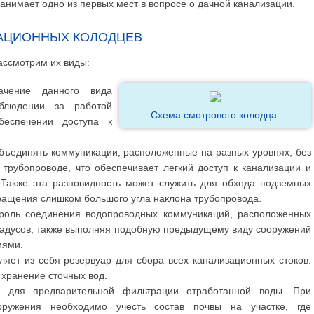
занимает одно из первых мест в вопросе о дачной канализации.
АЦИОННЫХ КОЛОДЦЕВ
ассмотрим их виды:
ачение данного вида
аблюдении за работой
Схема смотрового колодца.
беспечении доступа к
бъединять коммуникации, расположенные на разных уровнях, без
 трубопроводе, что обеспечивает легкий доступ к канализации и
 Также эта разновидность может служить для обхода подземных
ращения слишком большого угла наклона трубопровода.
роль соединения водопроводных коммуникаций, расположенных
 градусов, также выполняя подобную предыдущему виду сооружений
иями.
яет из себя резервуар для сбора всех канализационных стоков.
 хранение сточных вод.
н для предварительной фильтрации отработанной воды. При
оружения необходимо учесть состав почвы на участке, где