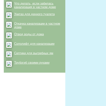
Что делать, если забилась
канализация в частном доме
Унитаз для дачного туалета
Откачка канализации в частном
доме
Отвод воды от дома
Сололифт для канализации
Септики для выгребных ям
Трубогиб своими руками