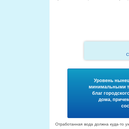
С
Уровень нынеш
минимальными тр
благ городског
дома, приче
со
Отработанная вода должна куда-то у