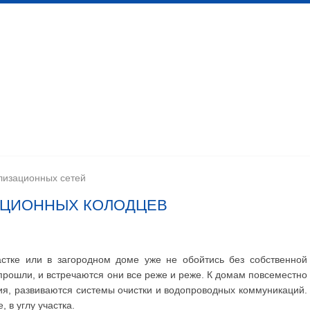
 канализационных сетей
Помещения личной гигиены
изации
Установка сантехоборудования
Устройство ка
лизационных сетей
АЦИОННЫХ КОЛОДЦЕВ
стке или в загородном доме уже не обойтись без собственной
рошли, и встречаются они все реже и реже. К домам повсеместно
ия, развиваются системы очистки и водопроводных коммуникаций.
 в углу участка.