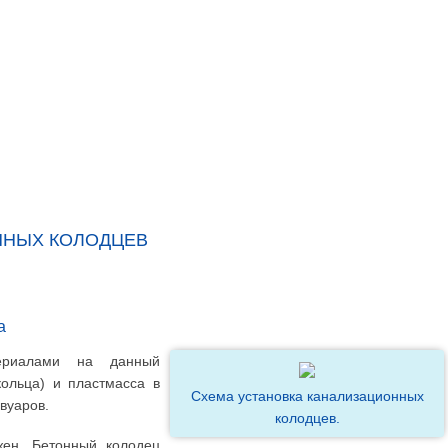
ННЫХ КОЛОДЦЕВ
а
ериалами на данный
ольца) и пластмасса в
Схема установка канализационных
рвуаров.
колодцев.
жен. Бетонный колодец