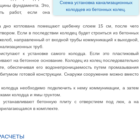
Схема установка канализационных
лщины фундамента. Это,
колодцев из бетонных колец.
сть работ, если она
а дно котлована помещают щебенку слоем 15 см, после чего
вором. Если в последствии колодец будет строиться из бетонных
желоб, направленный от входной трубы коммуникаций к выходной,
нализационных труб.
риступают к установке самого колодца. Если это пластиковый
ливают на бетонное основание. Колодец из колец последовательно
те, обеспечивая его водонепроницаемость путем промазывания
 битумом готовой конструкции. Снаружи сооружение можно вместо
 колодца необходимо подключить к нему коммуникации, а затем
нками колодца и ямы грунтом.
 устанавливают бетонную плиту с отверстием под люк, а на
прилагающаяся в комплекте.
РАСЧЕТЫ