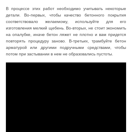
В процессе этих работ необходимо учитывать некоторые
детали. Во-первых, чтобы качество бетонного покрытия
соответствовало желаемому, используйте для его
изготовления мелкий щебень. Во-вторых, не стоит экономить
на опалубке, иначе бетон ляжет не плотно и вам придется
повторять процедуру заново. В-третьих, трамбуйте бетон
арматурой или другими подручными средствами, чтобы
потом при застывании в нем не образовались пустоты.