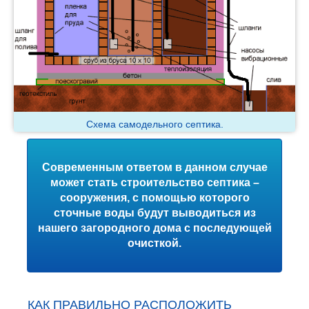
Схема самодельного септика.
Современным ответом в данном случае
может стать строительство септика –
сооружения, с помощью которого
сточные воды будут выводиться из
нашего загородного дома с последующей
очисткой.
КАК ПРАВИЛЬНО РАСПОЛОЖИТЬ