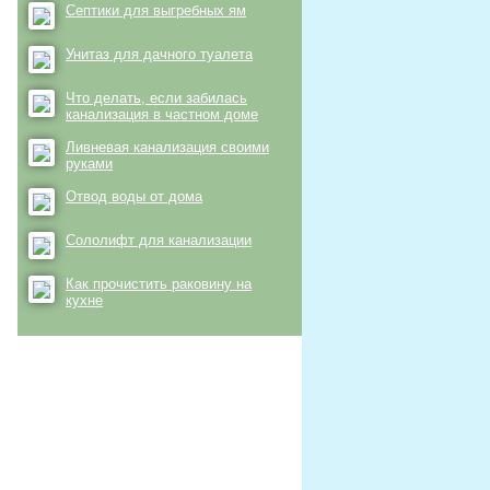
Септики для выгребных ям
Унитаз для дачного туалета
Что делать, если забилась
канализация в частном доме
Ливневая канализация своими
руками
Отвод воды от дома
Сололифт для канализации
Как прочистить раковину на
кухне